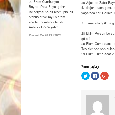
29 Ekim Cumhuriyet
30 Ağustos Zafer Bayr
Bayramı’nda Büyükşehir
iki değerli sanatçımız
Belediyesi’ne ait resmi plakalı
yaşatacaklar. Herkesi
otobüsler ve raylı sistem
araçları ücretsiz olacak.
Kutlamalarla ilgili pro
Antalya Büyükşehir
28 Ekim Perşembe saat
Posted On 28 Eki 2021
şöleni
29 Ekim Cuma saat 18
Tesislerinde son bulac
29 Ekim Cuma saat 20:
Bunu paylaş:
Twitter
Facebook'ta
Goog
üzerinde
paylaşmak
üzeri
paylaşmak
için
payl
için
tıklayın
için
tıklayın
(Yeni
tıklay
(Yeni
pencerede
(Yeni
pencerede
açılır)
penc
açılır)
açılır)