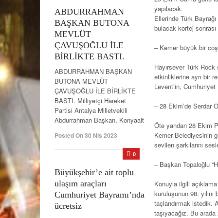
yapılacak.
ABDURRAHMAN
Ellerinde Türk Bayrağı
BAŞKAN BUTONA
bulacak kortej sonrası
MEVLÜT
ÇAVUŞOĞLU İLE
– Kemer büyük bir coşk
BİRLİKTE BASTI.
Hayırsever Türk Rock s
ABDURRAHMAN BAŞKAN
etkinliklerine ayrı bir
BUTONA MEVLÜT
Levent’in, Cumhuriyet
ÇAVUŞOĞLU İLE BİRLİKTE
BASTI. Milliyetçi Hareket
– 28 Ekim’de Serdar Or
Partisi Antalya Milletvekili
Abdurrahman Başkan, Konyaalt
Öte yandan 28 Ekim Pe
Kemer Belediyesinin g
Posted On 30 Nis 2023
sevilen şarkılarını ses
0
– Başkan Topaloğlu “H
Büyükşehir’e ait toplu
ulaşım araçları
Konuyla ilgili açıkla
kuruluşunun 98. yılını
Cumhuriyet Bayramı’nda
taçlandırmak istedik. 
ücretsiz
taşıyacağız. Bu arada