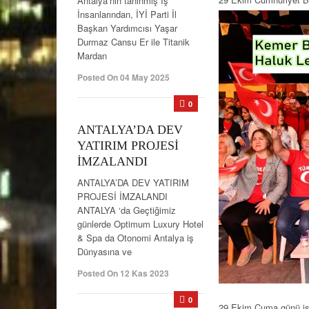
Antalya’nın tanınmış İş
İnsanlarından, İYİ Parti İl
Başkan Yardımcısı Yaşar
Durmaz Cansu Er ile Titanik
Mardan
Posted On 04 May 2025
0
ANTALYA’DA DEV
YATIRIM PROJESİ
İMZALANDI
ANTALYA’DA DEV YATIRIM
PROJESİ İMZALANDI
ANTALYA ‘da Geçtiğimiz
günlerde Optimum Luxury Hotel
& Spa da Otonomi Antalya iş
Dünyasına ve
Posted On 12 Kas 2023
0
29 Ekim Cuma günü is