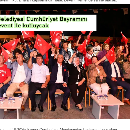
e saat 18:30’da Kemer Cumhuriyet Meydanından başlayan fener alayı