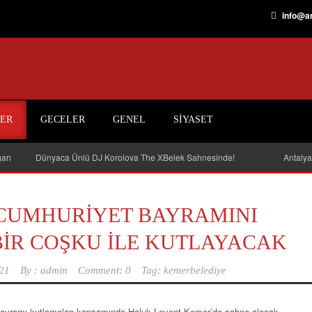
info@an
ER
GECELER
GENEL
SIYASET
arı
Dünyaca Ünlü DJ Korolova The XBelek Sahnesinde!
Antalya
CUMHURİYET BAYRAMINI
İR COŞKU İLE KUTLAYACAK
021
By :
admin
Comment: 0
Tag:
kemerbelediye
ayramı kutlamaları kapsamında Haluk Levent Kemer’de sahne alacak.