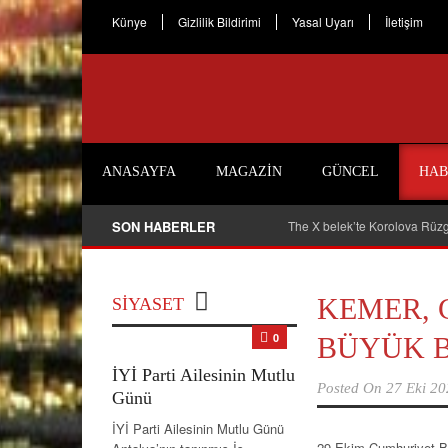
Künye
Gizlilik Bildirimi
Yasal Uyarı
İletişim
ANASAYFA
MAGAZIN
GÜNCEL
HAB
SON HABERLER
The X belek’te Korolova Rüzg
KEMER, 
SIYASET
0
BÜYÜK B
İYİ Parti Ailesinin Mutlu
Posted On
27 Eki 2
Günü
İYİ Parti Ailesinin Mutlu Günü
29 Ekim Cumhuriyet B