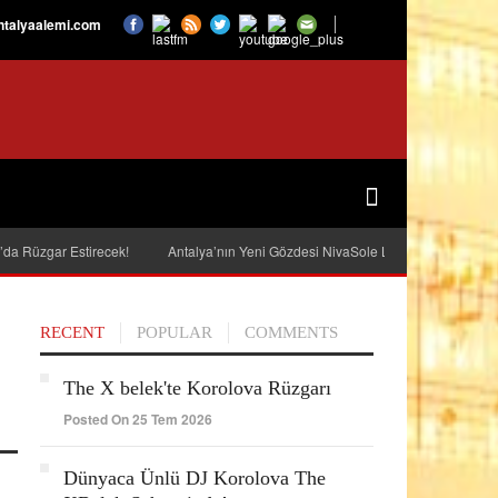
talyaalemi.com
’da Rüzgar Estirecek!
Antalya’nın Yeni Gözdesi NivaSole Lara Kapılarını Açtı
RECENT
POPULAR
COMMENTS
The X belek'te Korolova Rüzgarı
Posted On 25 Tem 2026
Dünyaca Ünlü DJ Korolova The