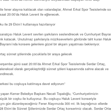
 ile fener alayına katılacak olan vatandaşlar, Ahmet Erkal Spor Tesislerinde s
 saat 20:00’da Haluk Levent ile eğlenecek.
u ile 29 Ekim’i kutlamaya hazırlanıyor
anatçısı Haluk Levent sevilen şarkılarını seslendirecek ve Cumhuriyet Bayra
 renk katacak. Unutulmaz şarkılarıyla müzikseverlerin gönlünde taht kuran Halu
 Bayramı’nda konsere gelenlere güzel bir akşam yaşatması bekleniyor.
taç sünnet şöleninde çocuklarla bir araya gelecek
rşembe günü saat 20:00’da Ahmet Erkal Spor Tesislerinde Serdar Ortaç,
eleneksel olarak gerçekleştirdiği sünnet şöleni kapsamında sahne alacak ve
lendirecek.
erkesi bu coşkuya katılmaya davet ediyorum”
ma yapan Kemer Belediye Başkanı Necati Topaloğlu, “Cumhuriyetimizin
 büyük bir coşku ile kutluyoruz. Bu coşkuyu Haluk Levent konseriyle
Aynı gün düzenleyeceğimiz Fener Alayımızda 300 mt. lik bayrağımızı ellerde
 28 Ekim’de Sünnet Şölenimizde Serdar Ortaç konserimiz olacak. Serdar Orta