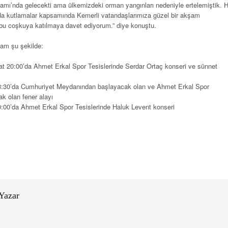
amı’nda gelecekti ama ülkemizdeki orman yangınları nedeniyle ertelemiştik. 
 da kutlamalar kapsamında Kemerli vatandaşlarımıza güzel bir akşam
 bu coşkuya katılmaya davet ediyorum.” diye konuştu.
gram şu şekilde:
 20:00’da Ahmet Erkal Spor Tesislerinde Serdar Ortaç konseri ve sünnet
:30’da Cumhuriyet Meydanından başlayacak olan ve Ahmet Erkal Spor
ak olan fener alayı
00’da Ahmet Erkal Spor Tesislerinde Haluk Levent konseri
le+
nde
aşmak
ın
erede
Yazar