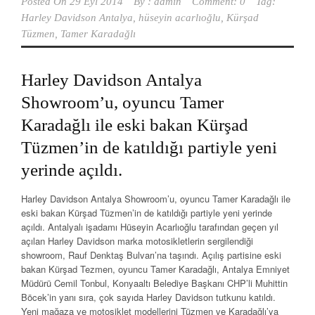
Posted On
29 Eyl 2014
By :
admin
Comment: 0
Tag:
Harley Davidson Antalya
,
hüseyin acarlıoğlu
,
Kürşad
Tüzmen
,
Tamer Karadağlı
Harley Davidson Antalya
Showroom’u, oyuncu Tamer
Karadağlı ile eski bakan Kürşad
Tüzmen’in de katıldığı partiyle yeni
yerinde açıldı.
Harley Davidson Antalya Showroom’u, oyuncu Tamer Karadağlı ile
eski bakan Kürşad Tüzmen’in de katıldığı partiyle yeni yerinde
açıldı. Antalyalı işadamı Hüseyin Acarlıoğlu tarafından geçen yıl
açılan Harley Davidson marka motosikletlerin sergilendiği
showroom, Rauf Denktaş Bulvarı’na taşındı. Açılış partisine eski
bakan Kürşad Tezmen, oyuncu Tamer Karadağlı, Antalya Emniyet
Müdürü Cemil Tonbul, Konyaaltı Belediye Başkanı CHP’li Muhittin
Böcek’in yanı sıra, çok sayıda Harley Davidson tutkunu katıldı.
Yeni mağaza ve motosiklet modellerini Tüzmen ve Karadağlı’ya