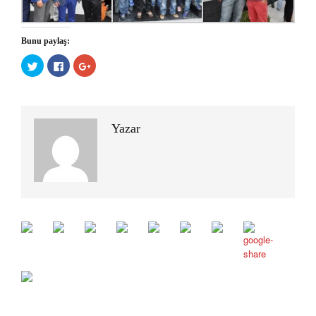
Bunu paylaş:
Twitter
Facebook'ta
Google+
üzerinde
paylaşmak
üzerinde
paylaşmak
için
paylaşmak
için
tıklayın
için
tıklayın
(Yeni
tıklayın
(Yeni
pencerede
(Yeni
pencerede
açılır)
pencerede
açılır)
açılır)
Yazar