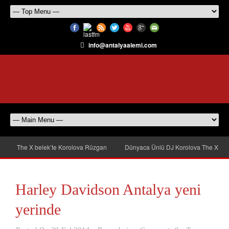
info@antalyaalemi.com
The X belek’te Korolova Rüzgarı
Dünyaca Ünlü DJ Korolova The XBel
Harley Davidson Antalya yeni
yerinde