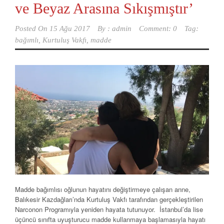
ve Beyaz Arasına Sıkışmıştır’
Posted On
15 Ağu 2017
By :
admin
Comment: 0
Tag:
bağımlı
,
Kurtuluş Vakfı
,
madde
Madde bağımlısı oğlunun hayatını değiştirmeye çalışan anne,
Balıkesir Kazdağları’nda Kurtuluş Vakfı tarafından gerçekleştirilen
Narconon Programıyla yeniden hayata tutunuyor. İstanbul’da lise
üçüncü sınıfta uyuşturucu madde kullanmaya başlamasıyla hayatı