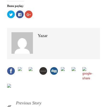
Bunu paylaş:
Twitter
Facebook'ta
Google+
üzerinde
paylaşmak
üzerinde
paylaşmak
için
paylaşmak
için
tıklayın
için
tıklayın
(Yeni
tıklayın
(Yeni
pencerede
(Yeni
pencerede
açılır)
pencerede
açılır)
açılır)
Yazar
Previous Story