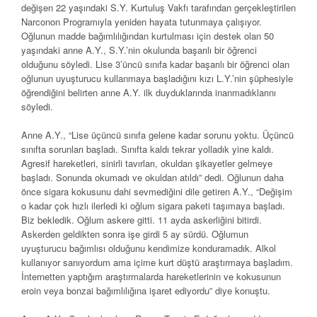
değişen 22 yaşındaki S.Y. Kurtuluş Vakfı tarafından gerçekleştirilen
Narconon Programıyla yeniden hayata tutunmaya çalışıyor.
Oğlunun madde bağımlılığından kurtulması için destek olan 50
yaşındaki anne A.Y., S.Y.’nin okulunda başarılı bir öğrenci
olduğunu söyledi. Lise 3’üncü sınıfa kadar başarılı bir öğrenci olan
oğlunun uyuşturucu kullanmaya başladığını kızı L.Y.’nin şüphesiyle
öğrendiğini belirten anne A.Y. ilk duyduklarında inanmadıklarını
söyledi.
Anne A.Y., “Lise üçüncü sınıfa gelene kadar sorunu yoktu. Üçüncü
sınıfta sorunları başladı. Sınıfta kaldı tekrar yolladık yine kaldı.
Agresif hareketleri, sinirli tavırları, okuldan şikayetler gelmeye
başladı. Sonunda okumadı ve okuldan atıldı” dedi. Oğlunun daha
önce sigara kokusunu dahi sevmediğini dile getiren A.Y., “Değişim
o kadar çok hızlı ilerledi ki oğlum sigara paketi taşımaya başladı.
Biz bekledik. Oğlum askere gitti. 11 ayda askerliğini bitirdi.
Askerden geldikten sonra işe girdi 5 ay sürdü. Oğlumun
uyuşturucu bağımlısı olduğunu kendimize konduramadık. Alkol
kullanıyor sanıyordum ama içime kurt düştü araştırmaya başladım.
İnternetten yaptığım araştırmalarda hareketlerinin ve kokusunun
eroin veya bonzai bağımlılığına işaret ediyordu” diye konuştu.