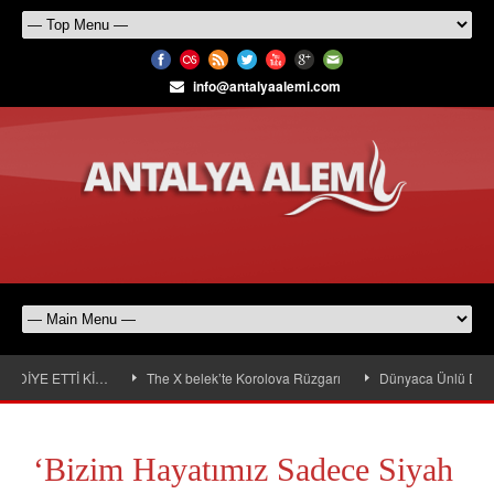
info@antalyaalemi.com
DİYE ETTİ Kİ…
The X belek’te Korolova Rüzgarı
Dünyaca Ünlü DJ Koro
‘Bizim Hayatımız Sadece Siyah