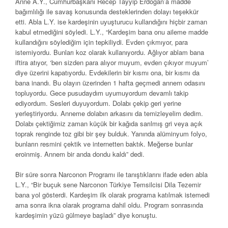
Anne A.Y., Cumhurbaşkanı Recep Tayyip Erdoğan’a madde
bağımlılığı ile savaş konusunda desteklerinden dolayı teşekkür
etti. Abla L.Y. ise kardeşinin uyuşturucu kullandığını hiçbir zaman
kabul etmediğini söyledi. L.Y., “Kardeşim bana onu aileme madde
kullandığını söylediğim için tepkiliydi. Evden çıkmıyor, para
istemiyordu. Bunları koz olarak kullanıyordu. Ağlıyor ablam bana
iftira atıyor, ‘ben sizden para alıyor muyum, evden çıkıyor muyum’
diye üzerini kapatıyordu. Evdekilerin bir kısmı ona, bir kısmı da
bana inandı. Bu olayın üzerinden 1 hafta geçmedi annem odasını
topluyordu. Gece pusudaydım uyumuyordum devamlı takip
ediyordum. Sesleri duyuyordum. Dolabı çekip geri yerine
yerleştiriyordu. Anneme dolabın arkasını da temizleyelim dedim.
Dolabı çektiğimiz zaman küçük bir kağıda sarılmış gri veya açık
toprak renginde toz gibi bir şey bulduk. Yanında alüminyum folyo,
bunların resmini çektik ve internetten baktık. Meğerse bunlar
eroinmiş. Annem bir anda dondu kaldı” dedi.
Bir süre sonra Narconon Programı ile tanıştıklarını ifade eden abla
L.Y., “Bir buçuk sene Narconon Türkiye Temsilcisi Dila Tezemir
bana yol gösterdi. Kardeşim ilk olarak programa katılmak istemedi
ama sonra ikna olarak programa dahil oldu. Program sonrasında
kardeşimin yüzü gülmeye başladı” diye konuştu.