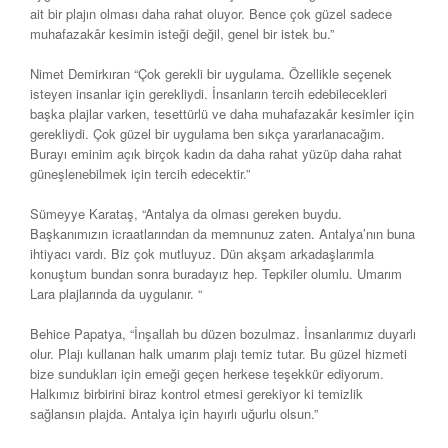
ait bir plajın olması daha rahat oluyor. Bence çok güzel sadece
muhafazakâr kesimin isteği değil, genel bir istek bu.”
Nimet Demirkıran “Çok gerekli bir uygulama. Özellikle seçenek
isteyen insanlar için gerekliydi. İnsanların tercih edebilecekleri
başka plajlar varken, tesettürlü ve daha muhafazakâr kesimler için
gerekliydi. Çok güzel bir uygulama ben sıkça yararlanacağım.
Burayı eminim açık birçok kadın da daha rahat yüzüp daha rahat
güneşlenebilmek için tercih edecektir.”
Sümeyye Karataş, “Antalya da olması gereken buydu.
Başkanımızın icraatlarından da memnunuz zaten. Antalya’nın buna
ihtiyacı vardı. Biz çok mutluyuz. Dün akşam arkadaşlarımla
konuştum bundan sonra buradayız hep. Tepkiler olumlu. Umarım
Lara plajlarında da uygulanır. “
Behice Papatya, “İnşallah bu düzen bozulmaz. İnsanlarımız duyarlı
olur. Plajı kullanan halk umarım plajı temiz tutar. Bu güzel hizmeti
bize sundukları için emeği geçen herkese teşekkür ediyorum.
Halkımız birbirini biraz kontrol etmesi gerekiyor ki temizlik
sağlansın plajda. Antalya için hayırlı uğurlu olsun.”