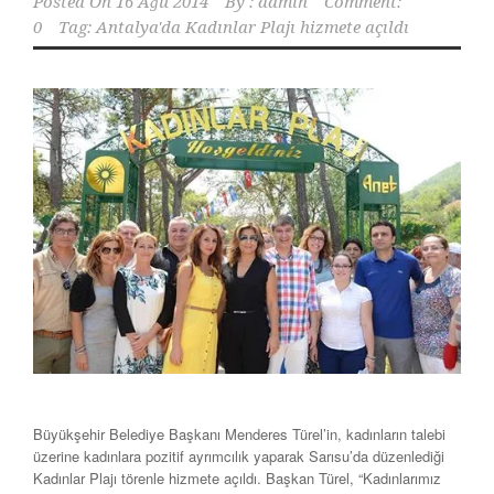
Posted On
16 Ağu 2014
By :
admin
Comment:
0
Tag:
Antalya'da Kadınlar Plajı hizmete açıldı
Büyükşehir Belediye Başkanı Menderes Türel’in, kadınların talebi
üzerine kadınlara pozitif ayrımcılık yaparak Sarısu’da düzenlediği
Kadınlar Plajı törenle hizmete açıldı. Başkan Türel, “Kadınlarımız