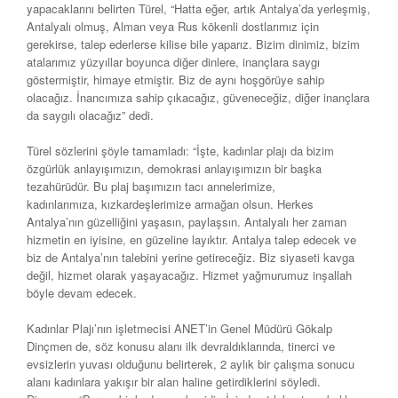
yapacaklarını belirten Türel, “Hatta eğer, artık Antalya’da yerleşmiş,
Antalyalı olmuş, Alman veya Rus kökenli dostlarımız için
gerekirse, talep ederlerse kilise bile yaparız. Bizim dinimiz, bizim
atalarımız yüzyıllar boyunca diğer dinlere, inançlara saygı
göstermiştir, himaye etmiştir. Biz de aynı hoşgörüye sahip
olacağız. İnancımıza sahip çıkacağız, güveneceğiz, diğer inançlara
da saygılı olacağız” dedi.
Türel sözlerini şöyle tamamladı: “İşte, kadınlar plajı da bizim
özgürlük anlayışımızın, demokrasi anlayışımızın bir başka
tezahürüdür. Bu plaj başımızın tacı annelerimize,
kadınlarımıza, kızkardeşlerimize armağan olsun. Herkes
Antalya’nın güzelliğini yaşasın, paylaşsın. Antalyalı her zaman
hizmetin en iyisine, en güzeline layıktır. Antalya talep edecek ve
biz de Antalya’nın talebini yerine getireceğiz. Biz siyaseti kavga
değil, hizmet olarak yaşayacağız. Hizmet yağmurumuz inşallah
böyle devam edecek.
Kadınlar Plajı’nın işletmecisi ANET’in Genel Müdürü Gökalp
Dinçmen de, söz konusu alanı ilk devraldıklarında, tinerci ve
evsizlerin yuvası olduğunu belirterek, 2 aylık bir çalışma sonucu
alanı kadınlara yakışır bir alan haline getirdiklerini söyledi.