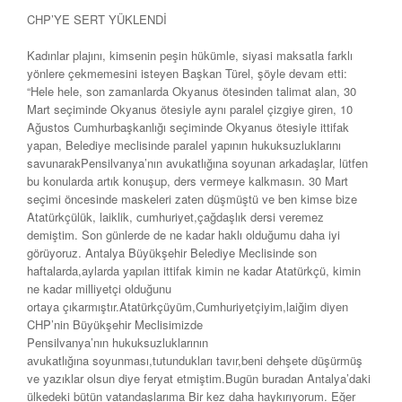
CHP’YE SERT YÜKLENDİ
Kadınlar plajını, kimsenin peşin hükümle, siyasi maksatla farklı
yönlere çekmemesini isteyen Başkan Türel, şöyle devam etti:
“Hele hele, son zamanlarda Okyanus ötesinden talimat alan, 30
Mart seçiminde Okyanus ötesiyle aynı paralel çizgiye giren, 10
Ağustos Cumhurbaşkanlığı seçiminde Okyanus ötesiyle ittifak
yapan, Belediye meclisinde paralel yapının hukuksuzluklarını
savunarakPensilvanya’nın avukatlığına soyunan arkadaşlar, lütfen
bu konularda artık konuşup, ders vermeye kalkmasın. 30 Mart
seçimi öncesinde maskeleri zaten düşmüştü ve ben kimse bize
Atatürkçülük, laiklik, cumhuriyet,çağdaşlık dersi veremez
demiştim. Son günlerde de ne kadar haklı olduğumu daha iyi
görüyoruz. Antalya Büyükşehir Belediye Meclisinde son
haftalarda,aylarda yapılan ittifak kimin ne kadar Atatürkçü, kimin
ne kadar milliyetçi olduğunu
ortaya çıkarmıştır.Atatürkçüyüm,Cumhuriyetçiyim,laiğim diyen
CHP’nin Büyükşehir Meclisimizde
Pensilvanya’nın hukuksuzluklarının
avukatlığına soyunması,tutundukları tavır,beni dehşete düşürmüş
ve yazıklar olsun diye feryat etmiştim.Bugün buradan Antalya’daki
ülkedeki bütün vatandaşlarıma Bir kez daha haykırıyorum. Eğer