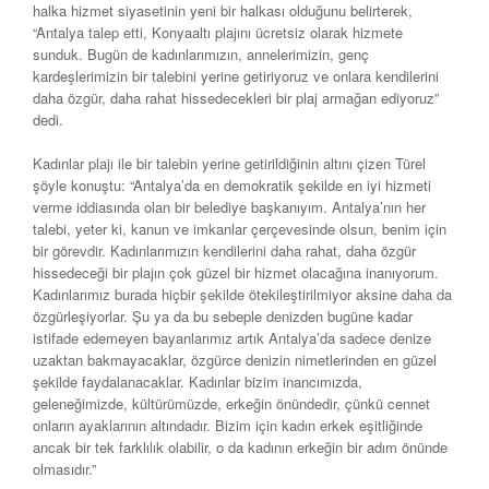
halka hizmet siyasetinin yeni bir halkası olduğunu belirterek,
“Antalya talep etti, Konyaaltı plajını ücretsiz olarak hizmete
sunduk. Bugün de kadınlarımızın, annelerimizin, genç
kardeşlerimizin bir talebini yerine getiriyoruz ve onlara kendilerini
daha özgür, daha rahat hissedecekleri bir plaj armağan ediyoruz”
dedi.
Kadınlar plajı ile bir talebin yerine getirildiğinin altını çizen Türel
şöyle konuştu: “Antalya’da en demokratik şekilde en iyi hizmeti
verme iddiasında olan bir belediye başkanıyım. Antalya’nın her
talebi, yeter ki, kanun ve imkanlar çerçevesinde olsun, benim için
bir görevdir. Kadınlarımızın kendilerini daha rahat, daha özgür
hissedeceği bir plajın çok güzel bir hizmet olacağına inanıyorum.
Kadınlarımız burada hiçbir şekilde ötekileştirilmiyor aksine daha da
özgürleşiyorlar. Şu ya da bu sebeple denizden bugüne kadar
istifade edemeyen bayanlarımız artık Antalya’da sadece denize
uzaktan bakmayacaklar, özgürce denizin nimetlerinden en güzel
şekilde faydalanacaklar. Kadınlar bizim inancımızda,
geleneğimizde, kültürümüzde, erkeğin önündedir, çünkü cennet
onların ayaklarının altındadır. Bizim için kadın erkek eşitliğinde
ancak bir tek farklılık olabilir, o da kadının erkeğin bir adım önünde
olmasıdır.”