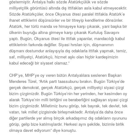
göstermiştir. Antalya halkı sözde Atatürkçülük ve sözde
milliyetçilik görüntüsü altında dış ittifakları asla kabul etmeyecektir.
Sözde Atatürkçüler, önce Okyanus ötesi paralel ittifakla Atatürk’e
ihanet ettiklerini düşünsünler ve bir titreyip kendilerine dönsünler.
Atatürk, her türlü manda ve himayeye karşı çıkarak, yani başka bir
ülkenin buyruğu altına girmeye karşı çıkarak Kurtuluş Savaşını
yaptı. Bugün, Okyanus ötesi ile ittifak yapanlar, mandacılığı kabul
ettiklerinin farkında değiller. Siyasi hırsları için, düşmanımın
düşmanı dostumdur anlayışıyla dış odaklarla ittifak yapmak, temiz,
saf, milliyetçi, Atatürkçü, hizmet aşkı olan hiçbir kardeşimizin
kabul edeceği bir siyaset olamaz.”
CHP’ye, MHP’ye oy veren bütün Antalyalılara seslenen Başkan
Menderes Türel, “Artık parti taassubunu bırakın. Bugün Türkiye’de
gerçek demokrat, gerçek Atatürkçü, gerçek milliyetçi siyasi çizgi
bizim çizgimizdir. Bugün Türkiye’nin her yerinden, her kesimden oy
alarak Türkiye’nin milli birliğini ve beraberliğini sağlayan siyasi çizgi
bizim çizgimizdir. Milletimiz bunu görüp, tek bayrak, tek devlet, tek
vatan, tek millet çizgisinde birleşmektedir. Antalya’da daha önce
diğer partilerde yer almış birçok arkadaşımız dış odakların oyununu
görüp, gelip bize katılmışlardır. Herkesi aynı şekilde, bizimle birlik
olmaya davet ediyorum” diye konuştu.