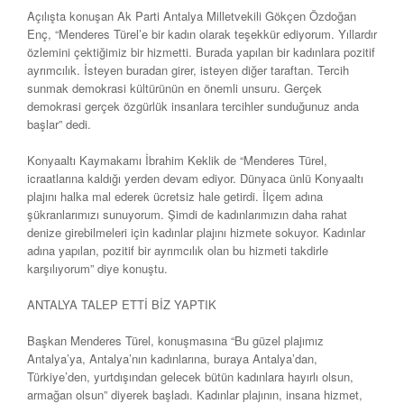
Açılışta konuşan Ak Parti Antalya Milletvekili Gökçen Özdoğan
Enç, “Menderes Türel’e bir kadın olarak teşekkür ediyorum. Yıllardır
özlemini çektiğimiz bir hizmetti. Burada yapılan bir kadınlara pozitif
ayrımcılık. İsteyen buradan girer, isteyen diğer taraftan. Tercih
sunmak demokrasi kültürünün en önemli unsuru. Gerçek
demokrasi gerçek özgürlük insanlara tercihler sunduğunuz anda
başlar” dedi.
Konyaaltı Kaymakamı İbrahim Keklik de “Menderes Türel,
icraatlarına kaldığı yerden devam ediyor. Dünyaca ünlü Konyaaltı
plajını halka mal ederek ücretsiz hale getirdi. İlçem adına
şükranlarımızı sunuyorum. Şimdi de kadınlarımızın daha rahat
denize girebilmeleri için kadınlar plajını hizmete sokuyor. Kadınlar
adına yapılan, pozitif bir ayrımcılık olan bu hizmeti takdirle
karşılıyorum” diye konuştu.
ANTALYA TALEP ETTİ BİZ YAPTIK
Başkan Menderes Türel, konuşmasına “Bu güzel plajımız
Antalya’ya, Antalya’nın kadınlarına, buraya Antalya’dan,
Türkiye’den, yurtdışından gelecek bütün kadınlara hayırlı olsun,
armağan olsun” diyerek başladı. Kadınlar plajının, insana hizmet,