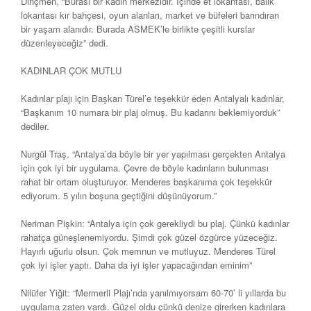
Dinçmen, “Burası bir kadın merkezidir. İçinde et lokantası, balık
lokantası kır bahçesi, oyun alanları, market ve büfeleri barındıran
bir yaşam alanıdır. Burada ASMEK’le birlikte çeşitli kurslar
düzenleyeceğiz” dedi.
KADINLAR ÇOK MUTLU
Kadınlar plajı için Başkan Türel’e teşekkür eden Antalyalı kadınlar,
“Başkanım 10 numara bir plaj olmuş. Bu kadarını beklemiyorduk”
dediler.
Nurgül Traş, “Antalya’da böyle bir yer yapılması gerçekten Antalya
için çok iyi bir uygulama. Çevre de böyle kadınların bulunması
rahat bir ortam oluşturuyor. Menderes başkanıma çok teşekkür
ediyorum. 5 yılın boşuna geçtiğini düşünüyorum.”
Neriman Pişkin: “Antalya için çok gerekliydi bu plaj. Çünkü kadınlar
rahatça güneşlenemiyordu. Şimdi çok güzel özgürce yüzeceğiz.
Hayırlı uğurlu olsun. Çok memnun ve mutluyuz. Menderes Türel
çok iyi işler yaptı. Daha da iyi işler yapacağından eminim”
Nilüfer Yiğit: “Mermerli Plajı’nda yanılmıyorsam 60-70’ li yıllarda bu
uygulama zaten vardı. Güzel oldu çünkü denize girerken kadınlara