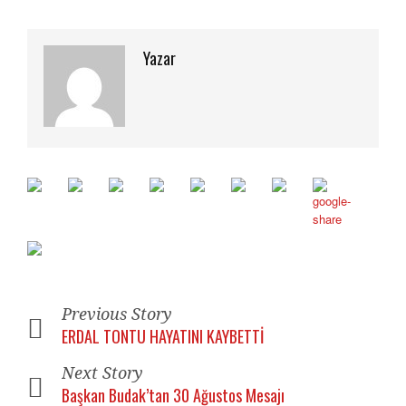
için
tıklayın
için
tıklayın
(Yeni
tıklayın
(Yeni
pencerede
(Yeni
pencerede
açılır)
pencerede
açılır)
açılır)
Yazar
Previous Story
ERDAL TONTU HAYATINI KAYBETTİ
Next Story
Başkan Budak’tan 30 Ağustos Mesajı