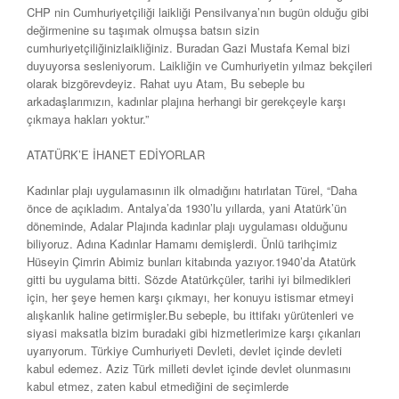
CHP nin Cumhuriyetçiliği laikliği Pensilvanya’nın bugün olduğu gibi
değirmenine su taşımak olmuşsa batsın sizin
cumhuriyetçiliğinizlaikliğiniz. Buradan Gazi Mustafa Kemal bizi
duyuyorsa sesleniyorum. Laikliğin ve Cumhuriyetin yılmaz bekçileri
olarak bizgörevdeyiz. Rahat uyu Atam, Bu sebeple bu
arkadaşlarımızın, kadınlar plajına herhangi bir gerekçeyle karşı
çıkmaya hakları yoktur.”
ATATÜRK’E İHANET EDİYORLAR
Kadınlar plajı uygulamasının ilk olmadığını hatırlatan Türel, “Daha
önce de açıkladım. Antalya’da 1930’lu yıllarda, yani Atatürk’ün
döneminde, Adalar Plajında kadınlar plajı uygulaması olduğunu
biliyoruz. Adına Kadınlar Hamamı demişlerdi. Ünlü tarihçimiz
Hüseyin Çimrin Abimiz bunları kitabında yazıyor.1940’da Atatürk
gitti bu uygulama bitti. Sözde Atatürkçüler, tarihi iyi bilmedikleri
için, her şeye hemen karşı çıkmayı, her konuyu istismar etmeyi
alışkanlık haline getirmişler.Bu sebeple, bu ittifakı yürütenleri ve
siyasi maksatla bizim buradaki gibi hizmetlerimize karşı çıkanları
uyarıyorum. Türkiye Cumhuriyeti Devleti, devlet içinde devleti
kabul edemez. Aziz Türk milleti devlet içinde devlet olunmasını
kabul etmez, zaten kabul etmediğini de seçimlerde