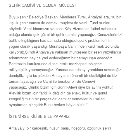
ŞEHİR CAMİSİ VE CEMEVİ MÜJDESİ
Büyükşehir Belediye Başkanı Menderes Türel, Antalyalılara, 10 bin
kişilik şehir camisi ile cemevi müjdesi de verdi. Türel şunları
söyledi: “Asat binamızın yanında Köy Hizmetleri futbol sahasının
olduğu alanda çok güzel bir şehir camisi yapacağız. Cenazelerimizi
trafik sıkışıklığının had safhada olduğu,otopark problemlerinin
yoğun olarak yaşandığı Muratpaşa Camii’nden kaldırmak zorunda
kalıyoruz.Şimdi Antalya’ya yakışan muhteşem bir eseri yüzyıllarca
arkamızdan hayırla yad edileceğimiz bir camiyi inşa edeceğiz.
Partimizin kuruluşunda dinsel,etnik mezhepsel,bölgesel
milliyetçilik yapmayacağız. Yaradandan dolayı yaratılanı seveceğiz
demiştik. İşte bu yüzden Antalya’nın önemli bir eksikliğini de biz
tamamlayacağız ve Cami ile beraber bir de Cemevi
yapacağız. Çünkü bizim için Sünni-Alevi diye bir ayrım yoktur.
Alevilik bizim için farklılık değildir, gelenek, kültür ve gönül
zenginliğimizin bir parçasıdır. camiler cemevleri bu milleti
ayrıştırmaz birleştirir.Bunu herkes böyle bilsin.”
İSTENİRSE KİLİSE BİLE YAPARIZ
Antalya’yı bir kardeşlik, huzur, barış, hoşgörü, özgürlük şehri