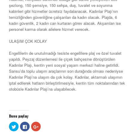
şezlong, 150 şemsiye, 150 sehpa, duş, tuvalet ve soyunma
kabinleri gibi hizmetler ücretsiz faydalanacak. Kadınlar Plajı’nın
temizliğinden güvenliğine çalışanları da kadın olacak. Plajda, 6
kadın güvenlik, 2 kadın can kurtaran görev alacak. Akşamları ise
personel karma olarak ailelere hizmet verecek.
ULAŞIM ÇOK KOLAY
Engellilerin de unutulmadığı tesiste engellilere plaj ve özel tuvalet
yapıldı. Peyzaj düzenlemesi ile çiçek bahçesine dönüştürülen
Kadınlar Plajı, kentin yeni sosyal yaşam merkezi haline getirildi.
Sarısu’da toplu ulaşım araçlarının son durağında olması nedeniyse
Kadınlar Plajı’na ulaşım da çok kolay. Kadınlar, aktarmalı ulaşımın
iptal edilerek hatların birleştirilmesiyle, kentin tüm noktalarından tek
otobüsle Kadınlar Plajı’na ulaşabilecek.
Bunu paylaş:
Twitter
Facebook'ta
Google+
üzerinde
paylaşmak
üzerinde
paylaşmak
için
paylaşmak