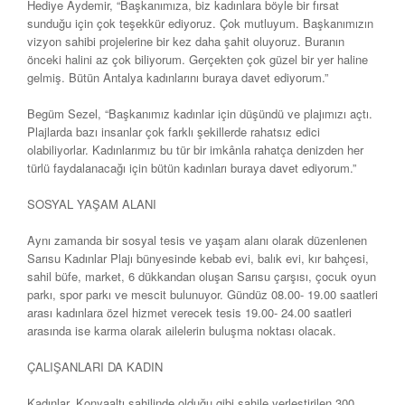
Hediye Aydemir, “Başkanımıza, biz kadınlara böyle bir fırsat
sunduğu için çok teşekkür ediyoruz. Çok mutluyum. Başkanımızın
vizyon sahibi projelerine bir kez daha şahit oluyoruz. Buranın
önceki halini az çok biliyorum. Gerçekten çok güzel bir yer haline
gelmiş. Bütün Antalya kadınlarını buraya davet ediyorum.”
Begüm Sezel, “Başkanımız kadınlar için düşündü ve plajımızı açtı.
Plajlarda bazı insanlar çok farklı şekillerde rahatsız edici
olabiliyorlar. Kadınlarımız bu tür bir imkânla rahatça denizden her
türlü faydalanacağı için bütün kadınları buraya davet ediyorum.”
SOSYAL YAŞAM ALANI
Aynı zamanda bir sosyal tesis ve yaşam alanı olarak düzenlenen
Sarısu Kadınlar Plajı bünyesinde kebab evi, balık evi, kır bahçesi,
sahil büfe, market, 6 dükkandan oluşan Sarısu çarşısı, çocuk oyun
parkı, spor parkı ve mescit bulunuyor. Gündüz 08.00- 19.00 saatleri
arası kadınlara özel hizmet verecek tesis 19.00- 24.00 saatleri
arasında ise karma olarak ailelerin buluşma noktası olacak.
ÇALIŞANLARI DA KADIN
Kadınlar, Konyaaltı sahilinde olduğu gibi sahile yerleştirilen 300