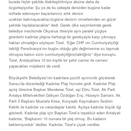
burada hiçbir şekilde ötekileştirilmiyor aksine daha da
özgürleşiyorlar. Şu ya da bu sebeple denizden bugüne kadar
istifade edemeyen bayanlarımız artık denize
uzaktan bakmayacaklar,özgürce denizin nimetlerinden en güzel
şekilde faydalanacaklar” dedi. Gerek ülke seçimlerinde gerek
belediye meclisinde Okyanus ötesiyle aynı paralel çizgiye
girenlerin kadınlar plajına herhangi bir gerekçeyle karşı çıkmaya
hakları olmadığını söyleyen Türel, “Eğer CHP nin Cumhuriyetçiliği
laikliği Pensilvanya’nın bugün olduğu gibi değirmenine su taşımak
olmuşsa batsın sizin cumhuriyetçiliğinizlaikliğiniz” diye konuştu.
Türel, Antalyalılara 10 bin kişilik bir şehir camisi ile cemevi
yapacakları müjdesini de verdi.
Büyükşehir Belediyesi’nin kadınlara pozitif ayrımcılık gözeterek
Sarısu’da düzenlediği Kadınlar Plajı hizmete girdi. Kadınlar Plajı
açılış törenine Başkan Menderes Türel, eşi Ebru Türel, Ak Parti
Antalya Milletvekilleri Gökçen Özdoğan Enç, Hüseyin Samani, Ak
Parti İl Başkanı Mustafa Köse, Konyaaltı Kaymakamı İbrahim
Keklik ile kadınlar ve vatandaşlar katıldı. Açılışa kadınlar büyük ilgi
gösterdi. Kadınlar plajı için Başkan Türel’e teşekkür eden Antalyalı
kadınlar, “Başkanım 10 numara bir plaj olmuş. Bu kadarını
beklemiyorduk” dediler. Kadınlar, Türel’e çiçek verdiler.