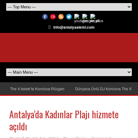
info@antalyaalemi.com
The X belek’te Korolova Rüzgarı
Dünyaca Ünlü DJ Korolova The XBel
Antalya’da Kadınlar Plajı hizmete
açıldı